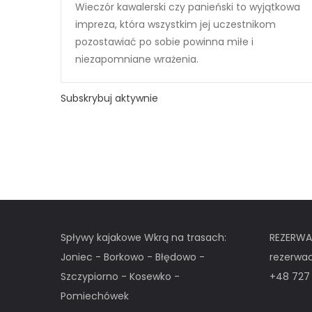
Wieczór kawalerski czy panieński to wyjątkowa
impreza, która wszystkim jej uczestnikom
pozostawiać po sobie powinna miłe i
niezapomniane wrażenia.
Subskrybuj aktywnie
Spływy kajakowe Wkrą na trasach:
REZERWA
Joniec - Borkowo - Błędowo -
rezerwa
Szczypiorno - Kosewko -
+48 727
Pomiechówek