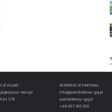
CJE KAJAKI
REZERWACJE PAINTBALL
cje@splywy-wkra.pl
info@paintballowy-gaj.pl
 544 378
paintballowy-gaj.pl
+48 667 953 300