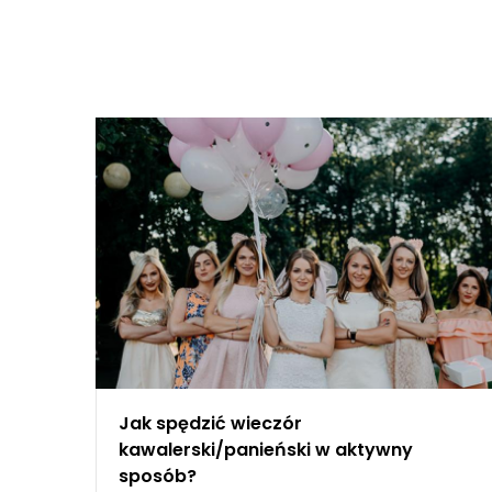
Przejdź
MA
do
NA
treści
Jak spędzić wieczór
kawalerski/panieński w aktywny
sposób?