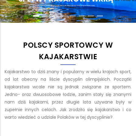
Spływy kajakowe na rzece Wkra tylko kilkadziesiąt minut drogi od Warszawy.
POLSCY SPORTOWCY W
KAJAKARSTWIE
Kajakarstwo to dziś znany i popularny w wielu krajach sport,
od lat obecny na liście dyscyplin olimpijskich. Początki
kajakarstwa wcale nie są jednak związane ze sportem.
Jedno- oraz dwuosobowe łodzie, zanim stały się znanymi
nam dziś kajakami, przez długie lata używane były w
zupełnie innych celach. Jak zrodziło się kajakarstwo i co
warto wiedzieć o udziale Polaków w tej dyscyplinie?