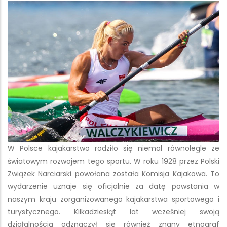
W Polsce kajakarstwo rodziło się niemal równolegle ze
światowym rozwojem tego sportu. W roku 1928 przez Polski
Związek Narciarski powołana została Komisja Kajakowa. To
wydarzenie uznaje się oficjalnie za datę powstania w
naszym kraju zorganizowanego kajakarstwa sportowego i
turystycznego. Kilkadziesiąt lat wcześniej swoją
działalnością odznaczył się również znany etnograf