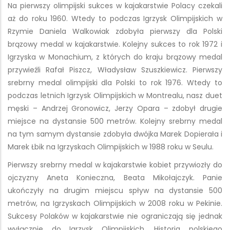
Na pierwszy olimpijski sukces w kajakarstwie Polacy czekali
aż do roku 1960. Wtedy to podczas Igrzysk Olimpijskich w
Rzymie Daniela Walkowiak zdobyła pierwszy dla Polski
brązowy medal w kajakarstwie. Kolejny sukces to rok 1972 i
Igrzyska w Monachium, z których do kraju brązowy medal
przywieźli Rafał Piszcz, Władysław Szuszkiewicz. Pierwszy
srebrny medal olimpijski dla Polski to rok 1976. Wtedy to
podczas letnich Igrzysk Olimpijskich w Montrealu, nasz duet
męski – Andrzej Gronowicz, Jerzy Opara – zdobył drugie
miejsce na dystansie 500 metrów. Kolejny srebrny medal
na tym samym dystansie zdobyła dwójka Marek Dopierała i
Marek Łbik na Igrzyskach Olimpijskich w 1988 roku w Seulu.
Pierwszy srebrny medal w kajakarstwie kobiet przywiozły do
ojczyzny Aneta Konieczna, Beata Mikołajczyk. Panie
ukończyły na drugim miejscu spływ na dystansie 500
metrów, na Igrzyskach Olimpijskich w 2008 roku w Pekinie.
Sukcesy Polaków w kajakarstwie nie ograniczają się jednak
wyłącznie do Igrzysk Olimpijskich. Historia polskiego