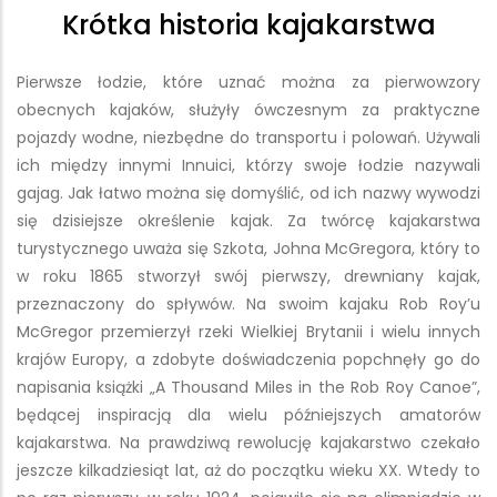
Krótka historia kajakarstwa
Pierwsze łodzie, które uznać można za pierwowzory
obecnych kajaków, służyły ówczesnym za praktyczne
pojazdy wodne, niezbędne do transportu i polowań. Używali
ich między innymi Innuici, którzy swoje łodzie nazywali
gajag. Jak łatwo można się domyślić, od ich nazwy wywodzi
się dzisiejsze określenie kajak. Za twórcę kajakarstwa
turystycznego uważa się Szkota, Johna McGregora, który to
w roku 1865 stworzył swój pierwszy, drewniany kajak,
przeznaczony do spływów. Na swoim kajaku Rob Roy’u
McGregor przemierzył rzeki Wielkiej Brytanii i wielu innych
krajów Europy, a zdobyte doświadczenia popchnęły go do
napisania książki „A Thousand Miles in the Rob Roy Canoe”,
będącej inspiracją dla wielu późniejszych amatorów
kajakarstwa. Na prawdziwą rewolucję kajakarstwo czekało
jeszcze kilkadziesiąt lat, aż do początku wieku XX. Wtedy to