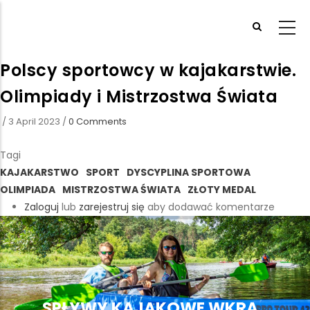
Przejdź
do
treści
Polscy sportowcy w kajakarstwie.
Olimpiady i Mistrzostwa Świata
/
3 April 2023
/
0 Comments
Tagi
KAJAKARSTWO
SPORT
DYSCYPLINA SPORTOWA
OLIMPIADA
MISTRZOSTWA ŚWIATA
ZŁOTY MEDAL
Zaloguj
lub
zarejestruj się
aby dodawać komentarze
SPŁYWY KAJAKOWE WKRĄ