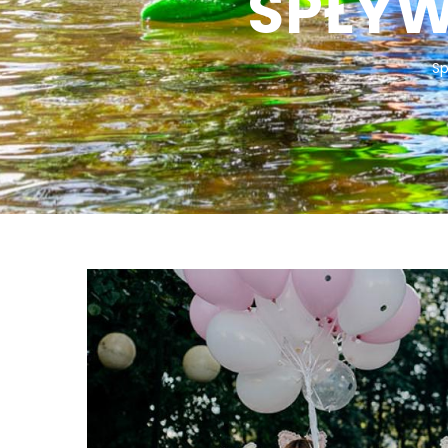
SPŁY
Sp