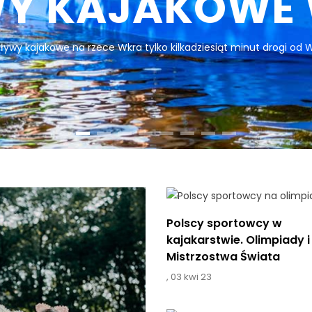
WY KAJAKOWE
ływy kajakowe na rzece Wkra tylko kilkadziesiąt minut drogi od 
Polscy sportowcy w
kajakarstwie. Olimpiady i
Mistrzostwa Świata
,
03 kwi 23