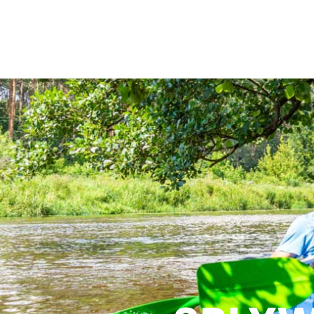
Przejdź
MA
do
NA
treści