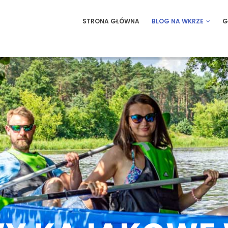
IN
STRONA GŁÓWNA
BLOG NA WKRZE
G
VIGATION