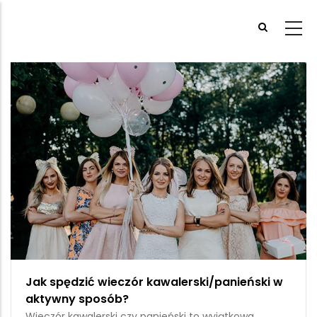
Przejdź
do
treści
Jak spędzić wieczór kawalerski/panieński w
aktywny sposób?
Wieczór kawalerski czy panieński to wyjątkowa